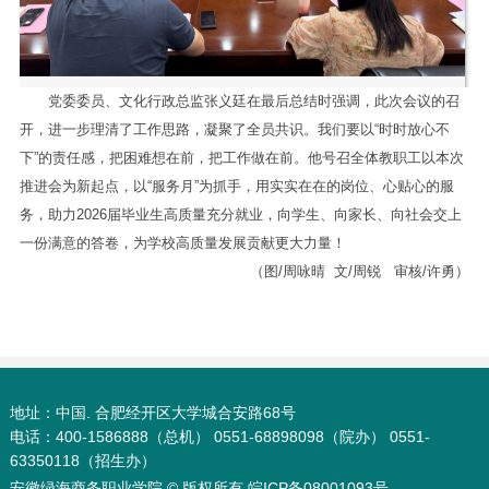
党委委员、文化行政总监张义廷在最后总结时强调，此次会议的召
开，进一步理清了工作思路，凝聚了全员共识。我们要以“时时放心不
下”的责任感，把困难想在前，把工作做在前。他号召全体教职工以本次
推进会为新起点，以“服务月”为抓手，用实实在在的岗位、心贴心的服
务，助力2026届毕业生高质量充分就业，向学生、向家长、向社会交上
一份满意的答卷，为学校高质量发展贡献更大力量！
（图/周咏晴 文/周锐 审核/许勇）
地址：中国. 合肥经开区大学城合安路68号
电话：400-1586888（总机） 0551-68898098（院办） 0551-
63350118（招生办）
安徽绿海商务职业学院 © 版权所有
皖ICP备08001093号