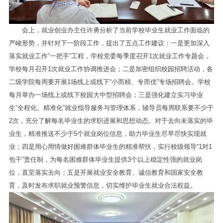
会上，就业创业办主任许勇分析了当前学校毕业生就业工作面临的
严峻形势，并针对下一阶段工作，提出了五点工作建议：一是更加深入
落实就业工作“一把手”工程，学校党委每季度召开1次就业工作专题会，
学校每月召开1次就业工作协调推进会；二是加密组织校园招聘活动，各
二级学院每周要开展1场线上或线下“小而精、专而优”专场招聘会。学校
每月举办一场线上或线下校园大中型招聘会；三是强化建立实习毕业
生“全程化、精准化”就业指导服务与管理体系，辅导员每周联系要不少于
2次，充分了解每名毕业生的求职进展和思想动态。对于去向未落实的毕
业生，精准推送不少于5个就业岗位信息，助力毕业生尽早尽快实现就
业；四是用心用情做好困难群体毕业生的精准帮扶，实行校级领导“1对1
包干”责任制，为每名困难群体毕业生提供3个以上稳定性强的就业岗
位，直至落实去向；五是开展就业安全教育、诚信教育和国家安全教
育，及时发布求职就业预警信息，切实维护毕业生就业合法权益。