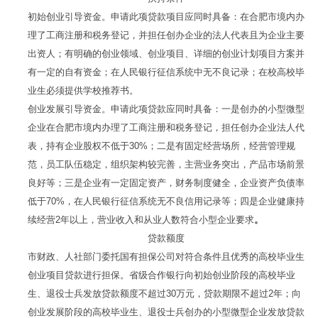
初始创业引导资金。申请此项贷款项目应同时具备：在合肥市境内办
理了工商注册和税务登记，并担任创办企业的法人代表且为企业主要
出资人；有明确的创业领域、创业项目、详细的创业计划项目方案并
有一定的自有资金；在人民银行征信系统中无不良记录；在校高校毕
业生必须提供学校推荐书。
创业发展引导资金。申请此项贷款应同时具备：一是创办的小型微型
企业在合肥市境内办理了工商注册和税务登记，担任创办企业法人代
表，持有企业股权不低于30%；二是有固定经营场所，经营管理规
范，员工队伍稳定，组织架构较完善，主营业务突出，产品市场前景
良好等；三是企业有一定固定资产，财务制度健全，企业资产负债率
低于70%，在人民银行征信系统无不良信用记录等；四是企业健康持
续经营2年以上，营业收入和从业人数符合小型企业要求
。
贷款额度
市财政、人社部门委托国有担保公司对符合条件且优秀的高校毕业生
创业项目贷款进行担保。省级合作银行向初始创业阶段的高校毕业
生、退役士兵发放贷款额度不超过30万元，贷款期限不超过2年；向
创业发展阶段的高校毕业生、退役士兵创办的小型微型企业发放贷款