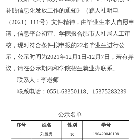
补贴信息化发放工作的通知》（皖人社明电
（2021）111号）
文件
精神，
由
毕业生本人
自愿
申
请，信息平台初审、学院报
合肥市人社局
人工审
核，现对符合条件拟申报的
22
名毕业生进行公
示，公示时间为
2021年1
2
月
1
日
-12月
7
日，若有异
议，请在公示期内
和
学院
招生就业办
联系。
联系人：
李老师
联系
电话：
0551-
63350118、15375283239
公示名单
序号
姓名
性别
学号
1
刘雅男
女
190420040108