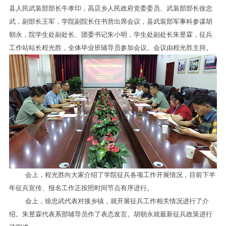
县人民武装部部长牛孝印，高店乡人民政府党委委员、武装部部长徐忠
武，副部长王军，学院副院长任书营出席会议，县武装部军事科参谋胡
朝永，院学生处副处长、团委书记朱小明，学生处副处长朱昱霖，征兵
工作站站长程光胜，全体毕业班辅导员参加会议。会议由程光胜主持。
会上，程光胜向大家介绍了学院征兵各项工作开展情况，目前下半
年征兵宣传、报名工作正按照时间节点有序进行。
会上，徐忠武代表对接乡镇，就开展征兵工作相关情况进行了介
绍。朱昱霖代表系部辅导员作了表态发言。胡朝永就最新征兵政策进行