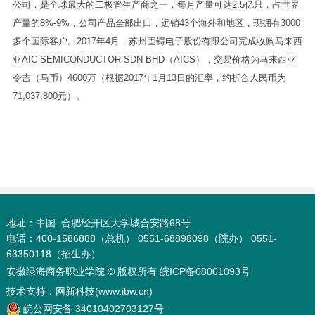
公司，是全球最大的二极管生产商之一，每月产量可达2.5亿只，占世界
产量的8%-9%，公司产品全部出口，远销43个海外和地区，现拥有3000
多个国际客户。2017年4月，苏州固锝电子股份有限公司完成收购马来西
亚AIC SEMICONDUCTOR SDN BHD（AICS），交易价格为马来西亚
令吉（马币）4600万（根据2017年1月13日的汇率，约折合人民币为
71,037,800元）。
地址：中国. 合肥经开区大学城合安路68号
电话：400-1586888（总机） 0551-68898098（院办） 0551-
63350118（招生办）
安徽绿海商务职业学院 © 版权所有
皖ICP备08001093号
技术支持：
网新科技(www.ibw.cn)
皖公网安备 34010402703127号