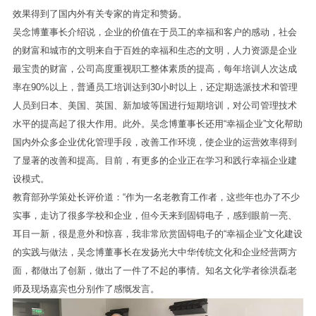
效果得到了国内外有关专家的肯定和赞扬。
吴念博董事长介绍说，企业的价值在于员工的幸福和客户的感动，社会
的财富和城市的文明来自于百姓的幸福和生态的文明，人力资源是企业
最宝贵的财富，公司高度重视职工整体素质的提高，每年培训人次达成
率在90%以上，普通员工培训达到30小时以上，还定期选派技术和管理
人员到日本、美国、英国、新加坡等国进行短期培训，对公司管理技术
水平的提高起了很大作用。此外。吴念博董事长还用“幸福企业”文化帮助
国内外众多企业优化管理手段，改善工作环境，使企业的运营效率得到
了显著的改善和提高。目前，有更多的企业正在学习和践行幸福企业建
设模式。
教育部孙学策处长评价道：“作为一名老教育工作者，这些年也办了不少
实事，走访了很多学校和企业，但今天来到固锝电子，感到眼前一亮、
耳目一新，很是意外和惊喜，我非常欣赏固锝电子的“幸福企业”文化建设
的实践与做法，吴念博董事长在发扬光大中华传统文化和企业经营两方
面，都做出了创新，做出了一件了不起的事情。知名文化学者徐洪磊老
师及现场嘉宾也分别作了感慨发言。