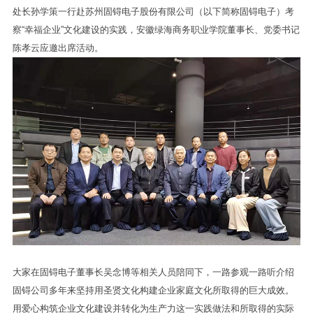
处长孙学策一行赴苏州固锝电子股份有限公司（以下简称固锝电子）考
察“幸福企业”文化建设的实践，安徽绿海商务职业学院董事长、党委书记
陈孝云应邀出席活动。
大家在固锝电子董事长吴念博等相关人员陪同下，一路参观一路听介绍
固锝公司多年来坚持用圣贤文化构建企业家庭文化所取得的巨大成效。
用爱心构筑企业文化建设并转化为生产力这一实践做法和所取得的实际